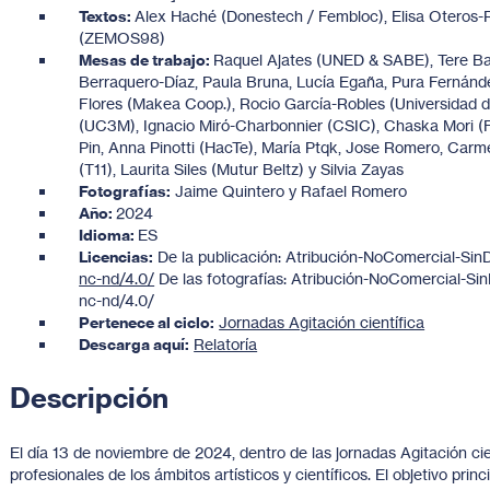
Textos:
Alex Haché (Donestech / Fembloc), Elisa Oteros-
(ZEMOS98)
Mesas de trabajo:
Raquel Ajates (UNED & SABE), Tere Bad
Berraquero-Díaz, Paula Bruna, Lucía Egaña, Pura Fernández
Flores (Makea Coop.), Rocio García-Robles (Universidad de
(UC3M), Ignacio Miró-Charbonnier (CSIC), Chaska Mori (Fí
Pin, Anna Pinotti (HacTe), María Ptqk, Jose Romero, Carm
(T11), Laurita Siles (Mutur Beltz) y Silvia Zayas
Fotografías:
Jaime Quintero y Rafael Romero
Año:
2024
Idioma:
ES
Licencias:
De la publicación: Atribución-NoComercial-Sin
nc-nd/4.0/
De las fotografías: Atribución-NoComercial-Sin
nc-nd/4.0/
Pertenece al ciclo:
Jornadas Agitación científica
Descarga aquí:
Relatoría
Descripción
El día 13 de noviembre de 2024, dentro de las jornadas Agitación cie
profesionales de los ámbitos artísticos y científicos. El objetivo princ