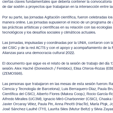
ciertas claves fundamentales que debería contener la convocatoria q
de dar sostén a proyectos que trabajaran en la intersección entre las
Por su parte, las jornadas Agitación científica, fueron celebradas los
manera online. Las jornadas supusieron el inicio de un programa de
las prácticas artísticas y científicas en su relación con las ecologí
tecnológicos y los desafíos sociales y climáticos actuales.
Las jornadas, impulsadas y coordinadas por la UNIA, contaron con 
del CSIC y de la red ACTS y con el apoyo y acompañamiento de la F
Alianzas para una democracia cultural 2022.
El documento que sigue es el relato de la sesión de trabajo del día 1
sesión: Alex Haché (Donestech / Fembloc), Elisa Oteros-Rozas (EB
(ZEMOS98).
Las personas que trabajaron en las mesas de esta sesión fueron: 
Ciencia y Tecnología de Barcelona), Luis Berraquero-Díaz, Paula Br
Científica del CSIC), Alberto Flores (Makea Coop.), Rocio García-Ro
Alfredo Miralles (UC3M), Ignacio Miró-Charbonnier (CSIC), Chaska M
Javier Orcaray Vélez, Paula Pin, Anna Pinotti (HacTe), María Ptqk,
José Sánchez-Laulhé (T11), Laurita Siles (Mutur Beltz) y Silvia Zayas