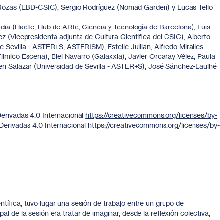
Rozas (EBD-CSIC), Sergio Rodríguez (Nomad Garden) y Lucas Tello
ia (HacTe, Hub de ARte, Ciencia y Tecnología de Barcelona), Luis
 (Vicepresidenta adjunta de Cultura Científica del CSIC), Alberto
 Sevilla - ASTER+S, ASTERISM), Estelle Jullian, Alfredo Miralles
lmico Escena), Biel Navarro (Galaxxia), Javier Orcaray Vélez, Paula
en Salazar (Universidad de Sevilla - ASTER+S), José Sánchez-Laulhé
Derivadas 4.0 Internacional
https://creativecommons.org/licenses/by-
Derivadas 4.0 Internacional https://creativecommons.org/licenses/by-
ntífica, tuvo lugar una sesión de trabajo entre un grupo de
ipal de la sesión era tratar de imaginar, desde la reflexión colectiva,