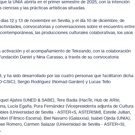
ue la UNIA abriría en el primer semestre de 2025, con la intención
 ciencias y las prácticas artísticas situadas.
 días 12 y 13 de noviembre en Sevilla, y el día 10 de diciembre, de
 actividades, convocatorias y conversaciones sobre el encuentro entre
as contemporáneas, las producciones culturales colaborativas, los usos
la activación y el acompañamiento de Tekeando, con la colaboración
undación Daniel y Nina Carasso, a través de su convocatoria
3, y ha sido desarrollado por las cuatro personas que facilitaron dicha
D-CSIC), Sergio Rodríguez (Nomad Garden) y Lucas Tello
Raquel Ajates (UNED & SABE), Tere Badia (HacTe, Hub de ARte,
una, Lucía Egaña, Pura Fernández (Vicepresidenta adjunta de Cultura
bles (Universidad de Sevilla - ASTER+S, ASTERISM), Estelle Jullian,
ori (Fílmico Escena), Biel Navarro (Galaxxia), Isabel Ojeda (UNIA),
 Jose Romero, Carmen Salazar (Universidad de Sevilla - ASTER+S),
.