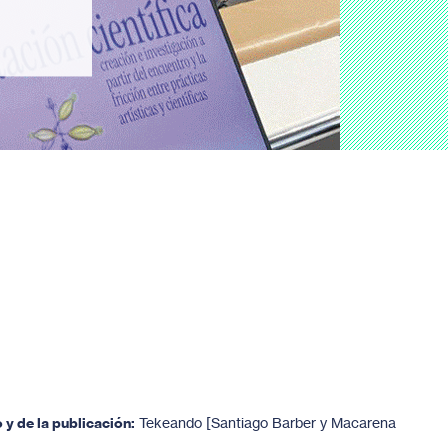
 y de la publicación:
Tekeando [Santiago Barber y Macarena