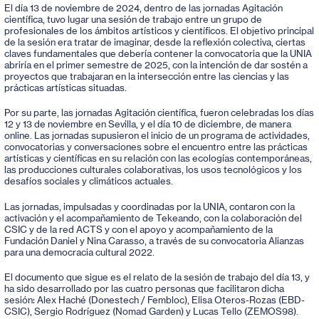
El día 13 de noviembre de 2024, dentro de las jornadas Agitación
científica, tuvo lugar una sesión de trabajo entre un grupo de
profesionales de los ámbitos artísticos y científicos. El objetivo principal
de la sesión era tratar de imaginar, desde la reflexión colectiva, ciertas
claves fundamentales que debería contener la convocatoria que la UNIA
abriría en el primer semestre de 2025, con la intención de dar sostén a
proyectos que trabajaran en la intersección entre las ciencias y las
prácticas artísticas situadas.
Por su parte, las jornadas Agitación científica, fueron celebradas los días
12 y 13 de noviembre en Sevilla, y el día 10 de diciembre, de manera
online. Las jornadas supusieron el inicio de un programa de actividades,
convocatorias y conversaciones sobre el encuentro entre las prácticas
artísticas y científicas en su relación con las ecologías contemporáneas,
las producciones culturales colaborativas, los usos tecnológicos y los
desafíos sociales y climáticos actuales.
Las jornadas, impulsadas y coordinadas por la UNIA, contaron con la
activación y el acompañamiento de Tekeando, con la colaboración del
CSIC y de la red ACTS y con el apoyo y acompañamiento de la
Fundación Daniel y Nina Carasso, a través de su convocatoria Alianzas
para una democracia cultural 2022.
El documento que sigue es el relato de la sesión de trabajo del día 13, y
ha sido desarrollado por las cuatro personas que facilitaron dicha
sesión: Alex Haché (Donestech / Fembloc), Elisa Oteros-Rozas (EBD-
CSIC), Sergio Rodríguez (Nomad Garden) y Lucas Tello (ZEMOS98).