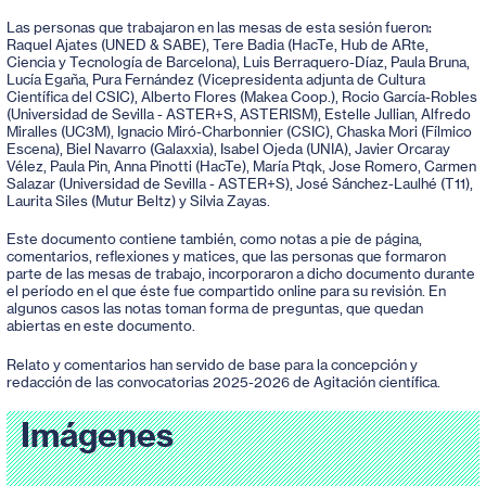
Las personas que trabajaron en las mesas de esta sesión fueron:
Raquel Ajates (UNED & SABE), Tere Badia (HacTe, Hub de ARte,
Ciencia y Tecnología de Barcelona), Luis Berraquero-Díaz, Paula Bruna,
Lucía Egaña, Pura Fernández (Vicepresidenta adjunta de Cultura
Científica del CSIC), Alberto Flores (Makea Coop.), Rocio García-Robles
(Universidad de Sevilla - ASTER+S, ASTERISM), Estelle Jullian, Alfredo
Miralles (UC3M), Ignacio Miró-Charbonnier (CSIC), Chaska Mori (Fílmico
Escena), Biel Navarro (Galaxxia), Isabel Ojeda (UNIA), Javier Orcaray
Vélez, Paula Pin, Anna Pinotti (HacTe), María Ptqk, Jose Romero, Carmen
Salazar (Universidad de Sevilla - ASTER+S), José Sánchez-Laulhé (T11),
Laurita Siles (Mutur Beltz) y Silvia Zayas.
Este documento contiene también, como notas a pie de página,
comentarios, reflexiones y matices, que las personas que formaron
parte de las mesas de trabajo, incorporaron a dicho documento durante
el período en el que éste fue compartido online para su revisión. En
algunos casos las notas toman forma de preguntas, que quedan
abiertas en este documento.
Relato y comentarios han servido de base para la concepción y
redacción de las convocatorias 2025-2026 de Agitación científica.
Imágenes