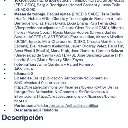
Textos:
Alex Haché (Donestech / Fembloc), Elisa Oteros-Rozas
(EBD-CSIC), Sergio Rodríguez (Nomad Garden) y Lucas Tello
(ZEMOS98)
Mesas de trabajo:
Raquel Ajates (UNED & SABE), Tere Badia
(HacTe, Hub de ARte, Ciencia y Tecnología de Barcelona), Luis
Berraquero-Díaz, Paula Bruna, Lucía Egaña, Pura Fernández
(Vicepresidenta adjunta de Cultura Científica del CSIC), Alberto
Flores (Makea Coop.), Rocio García-Robles (Universidad de
Sevilla - ASTER+S, ASTERISM), Estelle Jullian, Alfredo Miralles
(UC3M), Ignacio Miró-Charbonnier (CSIC), Chaska Mori (Fílmico
Escena), Biel Navarro (Galaxxia), Javier Orcaray Vélez, Paula Pin,
Anna Pinotti (HacTe), María Ptqk, Jose Romero, Carmen Salazar
(Universidad de Sevilla - ASTER+S), José Sánchez-Laulhé (T11),
Laurita Siles (Mutur Beltz) y Silvia Zayas
Fotografías:
Jaime Quintero y Rafael Romero
Año:
2024
Idioma:
ES
Licencias:
De la publicación: Atribución-NoComercial-
SinDerivadas 4.0 Internacional
https://creativecommons.org/licenses/by-nc-nd/4.0/
De las
fotografías: Atribución-NoComercial-SinDerivadas 4.0
Internacional https://creativecommons.org/licenses/by-nc-
nd/4.0/
Pertenece al ciclo:
Jornadas Agitación científica
Descarga aquí:
Relatoría
Descripción